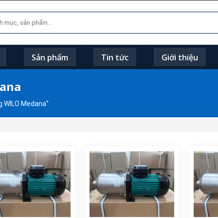
Sản phẩm
Tin tức
Giới thiệu
dana
g WILO Medana”