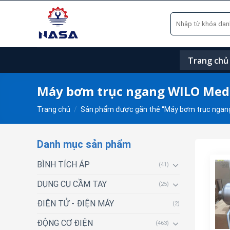
Skip
Tìm
to
kiếm:
content
Trang chủ
Máy bơm trục ngang WILO Me
Trang chủ
/
Sản phẩm được gắn thẻ “Máy bơm trục ngan
Danh mục sản phẩm
BÌNH TÍCH ÁP
(41)
DỤNG CỤ CẦM TAY
(25)
ĐIỆN TỬ - ĐIỆN MÁY
(2)
ĐỘNG CƠ ĐIỆN
(463)