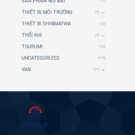
SẢN PHẨM NỔI BẬT
(11)
THIẾT BỊ MÔI TRƯỜNG
(9)
THIẾT BỊ SHINMAYWA
(53)
THỔI KHÍ
(0)
TSURUMI
(63)
UNCATEGORIZED
(478)
VAN
(31)