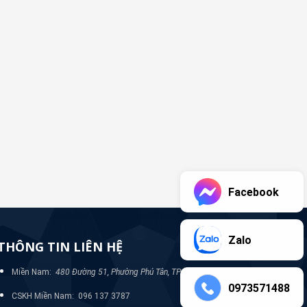
Facebook
Zalo
THÔNG TIN LIÊN HỆ
Miền Nam:
480 Đường 51, Phường Phú Tân, TP Bình Dương
0973571488
CSKH Miền Nam: 096 137 3787