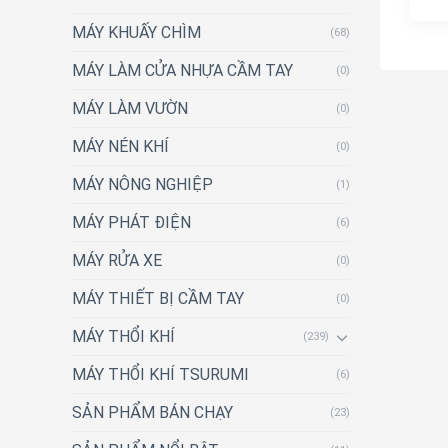
MÁY KHUẤY CHÌM
(68)
MÁY LÀM CỬA NHỰA CẦM TAY
(0)
MÁY LÀM VƯỜN
(0)
MÁY NÉN KHÍ
(0)
MÁY NÔNG NGHIỆP
(1)
MÁY PHÁT ĐIỆN
(6)
MÁY RỬA XE
(0)
MÁY THIẾT BỊ CẦM TAY
(0)
MÁY THỔI KHÍ
(239)
MÁY THỔI KHÍ TSURUMI
(6)
SẢN PHẨM BÁN CHẠY
(23)