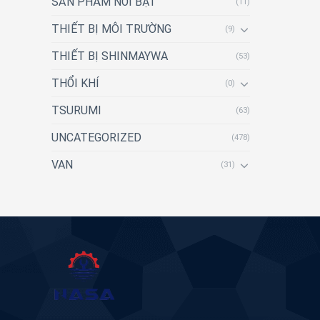
SẢN PHẨM NỔI BẬT
(11)
THIẾT BỊ MÔI TRƯỜNG
(9)
THIẾT BỊ SHINMAYWA
(53)
THỔI KHÍ
(0)
TSURUMI
(63)
UNCATEGORIZED
(478)
VAN
(31)