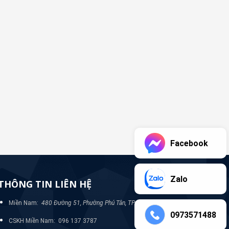
Facebook
Zalo
THÔNG TIN LIÊN HỆ
Miền Nam:
480 Đường 51, Phường Phú Tân, TP Bình Dương
0973571488
CSKH Miền Nam: 096 137 3787