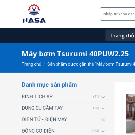
Skip
Tìm
to
kiếm:
content
Trang chủ
Máy bơm Tsurumi 40PUW2.25
Trang chủ
/
Sản phẩm được gắn thẻ “Máy bơm Tsurumi 
Danh mục sản phẩm
BÌNH TÍCH ÁP
(41)
DỤNG CỤ CẦM TAY
(25)
ĐIỆN TỬ - ĐIỆN MÁY
(2)
ĐỘNG CƠ ĐIỆN
(463)