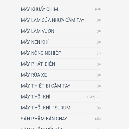
MÁY KHUẤY CHÌM
(68)
MÁY LÀM CỬA NHỰA CẦM TAY
(0)
MÁY LÀM VƯỜN
(0)
MÁY NÉN KHÍ
(0)
MÁY NÔNG NGHIỆP
(1)
MÁY PHÁT ĐIỆN
(6)
MÁY RỬA XE
(0)
MÁY THIẾT BỊ CẦM TAY
(0)
MÁY THỔI KHÍ
(239)
MÁY THỔI KHÍ TSURUMI
(6)
SẢN PHẨM BÁN CHẠY
(23)