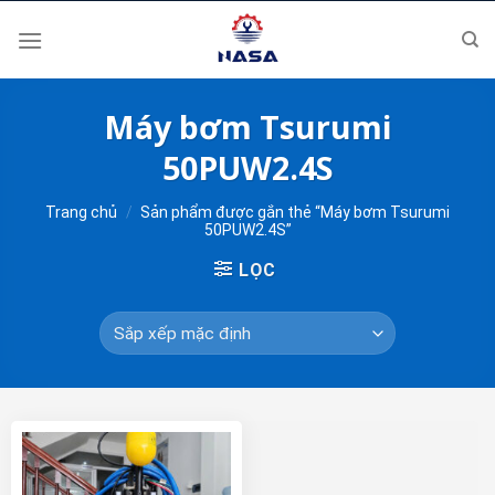
Skip
to
content
Máy bơm Tsurumi
50PUW2.4S
Trang chủ
/
Sản phẩm được gắn thẻ “Máy bơm Tsurumi
50PUW2.4S”
LỌC