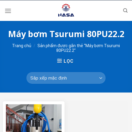
Skip
to
content
Máy bơm Tsurumi 80PU22.2
Trang chủ
/
Sản phẩm được gắn thẻ “Máy bơm Tsurumi
80PU22.2”
LỌC