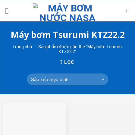
Skip
to
content
Máy bơm Tsurumi KTZ22.2
Trang chủ
/
Sản phẩm được gắn thẻ “Máy bơm Tsurumi
KTZ22.2”
LỌC