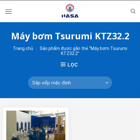
Skip
to
content
Máy bơm Tsurumi KTZ32.2
Trang chủ
/
Sản phẩm được gắn thẻ “Máy bơm Tsurumi
KTZ32.2”
LỌC