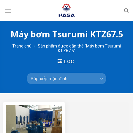
Skip
to
content
Máy bơm Tsurumi KTZ67.5
Trang chủ
/
Sản phẩm được gắn thẻ “Máy bơm Tsurumi
KTZ67.5”
LỌC