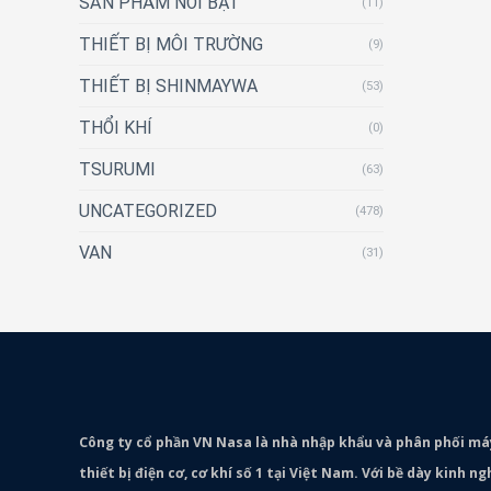
SẢN PHẨM NỔI BẬT
(11)
THIẾT BỊ MÔI TRƯỜNG
(9)
THIẾT BỊ SHINMAYWA
(53)
THỔI KHÍ
(0)
TSURUMI
(63)
UNCATEGORIZED
(478)
VAN
(31)
Công ty cổ phần VN Nasa là nhà nhập khẩu và phân phối m
thiết bị điện cơ, cơ khí số 1 tại Việt Nam. Với bề dày kinh 