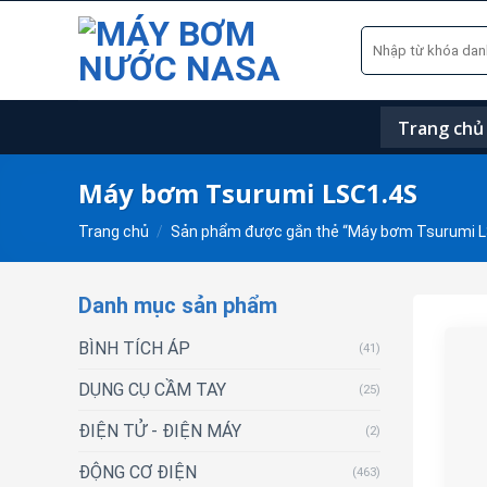
Skip
Tìm
to
kiếm:
content
Trang chủ
Máy bơm Tsurumi LSC1.4S
Trang chủ
/
Sản phẩm được gắn thẻ “Máy bơm Tsurumi L
Danh mục sản phẩm
BÌNH TÍCH ÁP
(41)
DỤNG CỤ CẦM TAY
(25)
ĐIỆN TỬ - ĐIỆN MÁY
(2)
ĐỘNG CƠ ĐIỆN
(463)