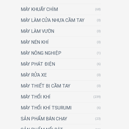
MÁY KHUẤY CHÌM
(68)
MÁY LÀM CỬA NHỰA CẦM TAY
(0)
MÁY LÀM VƯỜN
(0)
MÁY NÉN KHÍ
(0)
MÁY NÔNG NGHIỆP
(1)
MÁY PHÁT ĐIỆN
(6)
MÁY RỬA XE
(0)
MÁY THIẾT BỊ CẦM TAY
(0)
MÁY THỔI KHÍ
(239)
MÁY THỔI KHÍ TSURUMI
(6)
SẢN PHẨM BÁN CHẠY
(23)