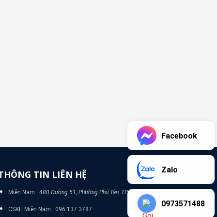
Facebook
Zalo
THÔNG TIN LIÊN HỆ
Miền Nam:
480 Đường 51, Phường Phú Tân, TP Bình Dương
0973571488
CSKH Miền Nam: 096 137 3787