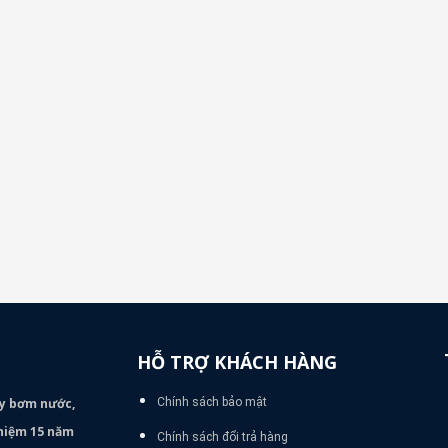
HỖ TRỢ KHÁCH HÀNG
áy bơm
nước,
Chính sách bảo mật
nghiệm 15 năm
Chính sách đổi trả hàng