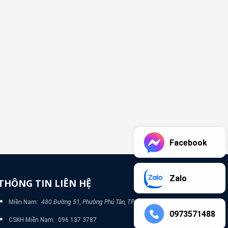
Facebook
Zalo
THÔNG TIN LIÊN HỆ
Miền Nam:
480 Đường 51, Phường Phú Tân, TP Bình Dương
0973571488
CSKH Miền Nam: 096 137 3787