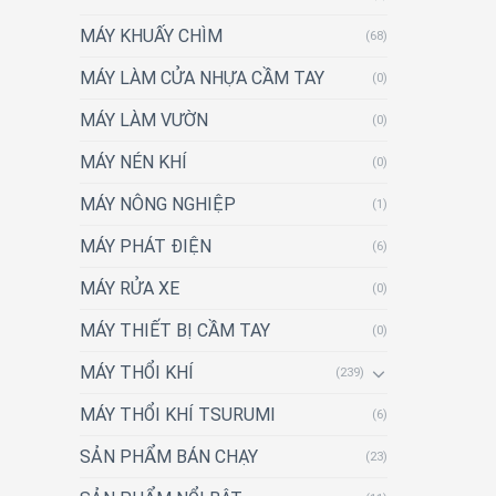
MÁY KHUẤY CHÌM
(68)
MÁY LÀM CỬA NHỰA CẦM TAY
(0)
MÁY LÀM VƯỜN
(0)
MÁY NÉN KHÍ
(0)
MÁY NÔNG NGHIỆP
(1)
MÁY PHÁT ĐIỆN
(6)
MÁY RỬA XE
(0)
MÁY THIẾT BỊ CẦM TAY
(0)
MÁY THỔI KHÍ
(239)
MÁY THỔI KHÍ TSURUMI
(6)
SẢN PHẨM BÁN CHẠY
(23)