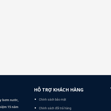
HỖ TRỢ KHÁCH HÀNG
áy bơm
nước,
Chính sách bảo mật
nghiệm 15 năm
Chính sách đổi trả hàng