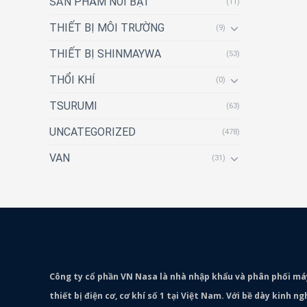
SẢN PHẨM NỔI BẬT
(11)
THIẾT BỊ MÔI TRƯỜNG
(9)
THIẾT BỊ SHINMAYWA
(53)
THỔI KHÍ
(0)
TSURUMI
(63)
UNCATEGORIZED
(478)
VAN
(31)
Công ty cổ phần VN Nasa là nhà nhập khẩu và phân phối m
thiết bị điện cơ, cơ khí số 1 tại Việt Nam. Với bề dày kinh 