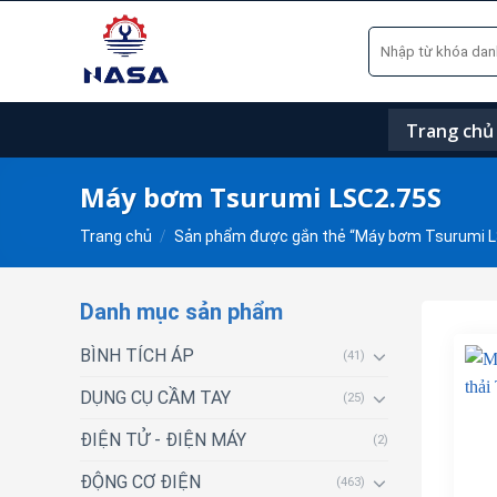
Skip
Tìm
to
kiếm:
content
Trang chủ
Máy bơm Tsurumi LSC2.75S
Trang chủ
/
Sản phẩm được gắn thẻ “Máy bơm Tsurumi L
Danh mục sản phẩm
BÌNH TÍCH ÁP
(41)
DỤNG CỤ CẦM TAY
(25)
ĐIỆN TỬ - ĐIỆN MÁY
(2)
ĐỘNG CƠ ĐIỆN
(463)