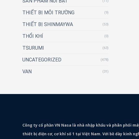
SẢN PHẨM NỔI BẬT
(11)
THIẾT BỊ MÔI TRƯỜNG
(9)
THIẾT BỊ SHINMAYWA
(53)
THỔI KHÍ
(0)
TSURUMI
(63)
UNCATEGORIZED
(478)
VAN
(31)
Công ty cổ phần VN Nasa là nhà nhập khẩu và phân phối m
thiết bị điện cơ, cơ khí số 1 tại Việt Nam. Với bề dày kinh 