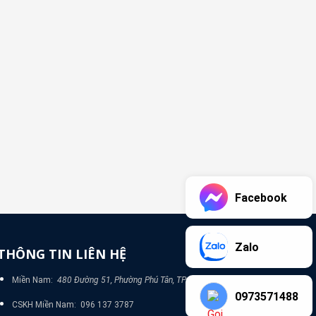
Facebook
Zalo
THÔNG TIN LIÊN HỆ
Miền Nam:
480 Đường 51, Phường Phú Tân, TP Bình Dương
0973571488
CSKH Miền Nam: 096 137 3787