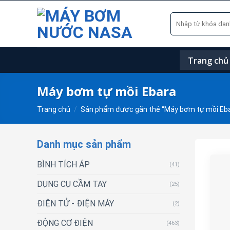
Skip
Tìm
to
kiếm:
content
Trang chủ
Máy bơm tự mồi Ebara
Trang chủ
/
Sản phẩm được gắn thẻ “Máy bơm tự mồi Eb
Danh mục sản phẩm
BÌNH TÍCH ÁP
(41)
DỤNG CỤ CẦM TAY
(25)
ĐIỆN TỬ - ĐIỆN MÁY
(2)
ĐỘNG CƠ ĐIỆN
(463)