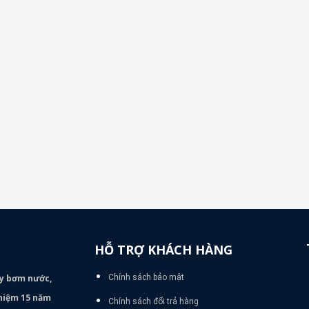
HỖ TRỢ KHÁCH HÀNG
áy bơm
nước,
Chính sách bảo mật
nghiệm 15 năm
Chính sách đổi trả hàng