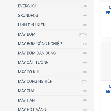
EVERGUSH
(30)
EB
GRUNDFOS
(0)
LINH PHỤ KIỆN
(0)
MÁY BƠM
(4755)
MÁY BƠM CÔNG NGHIỆP
(3)
MÁY BƠM DÂN DỤNG
(0)
MÁY CẮT TƯỜNG
(0)
MÁY CƠ KHÍ
(0)
MÁY CÔNG NGHIỆP
(82)
MÁY CƯA
EB
(0)
MÁY HÀN
(0)
MÁY HỚT VÁNG
(2)