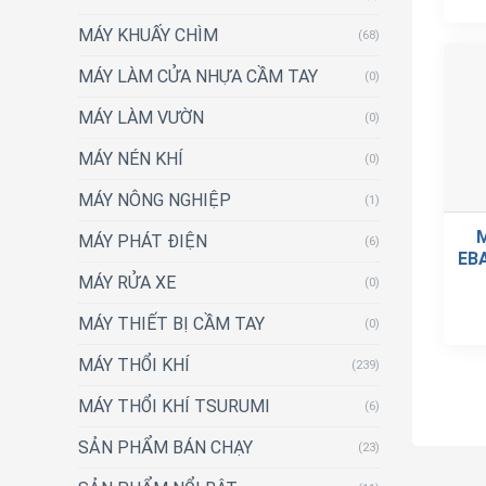
MÁY KHUẤY CHÌM
(68)
MÁY LÀM CỬA NHỰA CẦM TAY
(0)
MÁY LÀM VƯỜN
(0)
MÁY NÉN KHÍ
(0)
MÁY NÔNG NGHIỆP
(1)
MÁY PHÁT ĐIỆN
(6)
EBA
MÁY RỬA XE
(0)
MÁY THIẾT BỊ CẦM TAY
(0)
MÁY THỔI KHÍ
(239)
MÁY THỔI KHÍ TSURUMI
(6)
SẢN PHẨM BÁN CHẠY
(23)