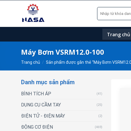
Skip
Tìm
to
kiếm:
content
Trang chủ
Máy Bơm VSRM12.0-100
Trang chủ
/
Sản phẩm được gắn thẻ “Máy Bơm VSRM12.0
Danh mục sản phẩm
BÌNH TÍCH ÁP
(41)
DỤNG CỤ CẦM TAY
(25)
ĐIỆN TỬ - ĐIỆN MÁY
(2)
ĐỘNG CƠ ĐIỆN
(469)