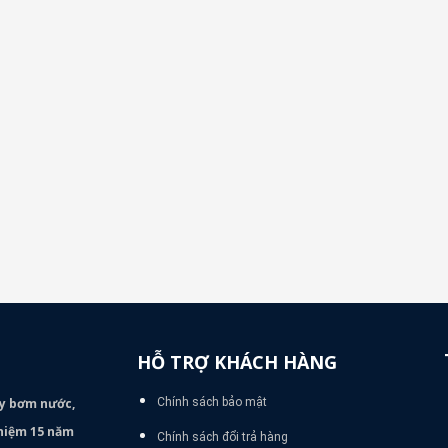
HỖ TRỢ KHÁCH HÀNG
áy bơm
nước,
Chính sách bảo mật
nghiệm 15 năm
Chính sách đổi trả hàng