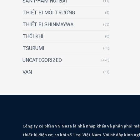
SẢN PHẨM NỔI BẬT
(11)
THIẾT BỊ MÔI TRƯỜNG
(9)
THIẾT BỊ SHINMAYWA
(53)
THỔI KHÍ
(0)
TSURUMI
(63)
UNCATEGORIZED
(478)
VAN
(31)
Công ty cổ phần VN Nasa là nhà nhập khẩu và phân phối m
thiết bị điện cơ, cơ khí số 1 tại Việt Nam. Với bề dày kinh 