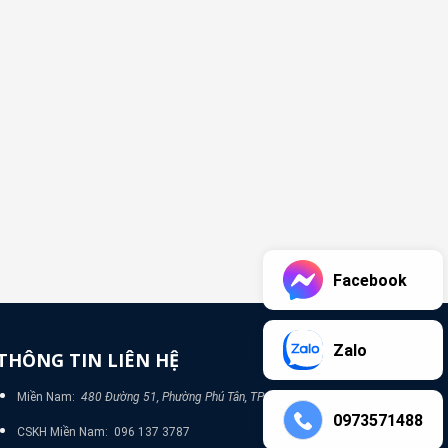
Facebook
Zalo
THÔNG TIN LIÊN HỆ
Miền Nam:
480 Đường 51, Phường Phú Tân, TP Bình Dương
0973571488
CSKH Miền Nam: 096 137 3787