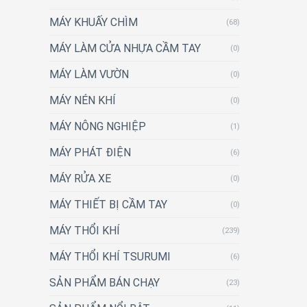
MÁY KHUẤY CHÌM
(68)
MÁY LÀM CỬA NHỰA CẦM TAY
(0)
MÁY LÀM VƯỜN
(0)
MÁY NÉN KHÍ
(0)
MÁY NÔNG NGHIỆP
(1)
MÁY PHÁT ĐIỆN
(6)
MÁY RỬA XE
(0)
MÁY THIẾT BỊ CẦM TAY
(0)
MÁY THỔI KHÍ
(239)
MÁY THỔI KHÍ TSURUMI
(6)
SẢN PHẨM BÁN CHẠY
(23)