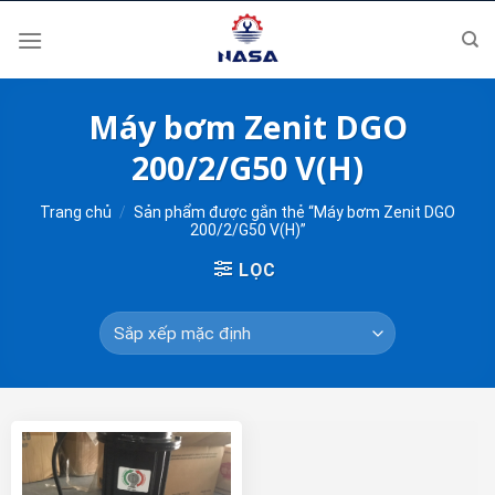
Skip
to
content
Máy bơm Zenit DGO
200/2/G50 V(H)
Trang chủ
/
Sản phẩm được gắn thẻ “Máy bơm Zenit DGO
200/2/G50 V(H)”
LỌC