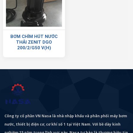
BƠM CHÌM HÚT NƯỚC
THẢI ZENIT DGO
200/2/G50 V(H)
Công ty cổ phần VN Nasa là nhà nhập khẩu và phân phối máy bơm
nước, thiết bị điện cơ, cơ khí số 1 tại Việt Nam. Với bề dày kinh
nghiệm 15 năm trong lĩnh vực này, Nasa tự hào là thương hiệu tin