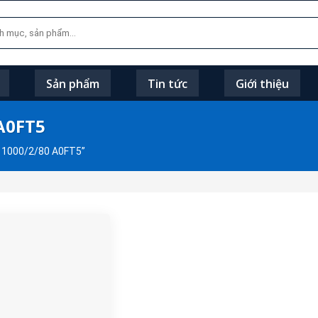
Sản phẩm
Tin tức
Giới thiệu
A0FT5
 1000/2/80 A0FT5”