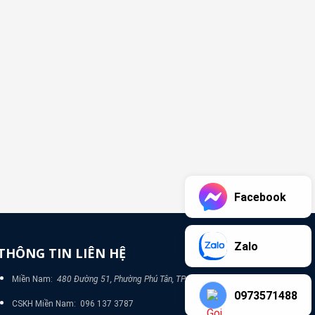
Facebook
Zalo
THÔNG TIN LIÊN HỆ
Miền Nam:
480 Đường 51, Phường Phú Tân, TP Bình Dương
0973571488
CSKH Miền Nam: 096 137 3787