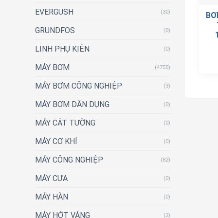
EVERGUSH
(30)
BƠ
GRUNDFOS
(0)
LINH PHỤ KIỆN
(0)
MÁY BƠM
(4755)
MÁY BƠM CÔNG NGHIỆP
(3)
MÁY BƠM DÂN DỤNG
(0)
MÁY CẮT TƯỜNG
(0)
MÁY CƠ KHÍ
(0)
MÁY CÔNG NGHIỆP
(82)
MÁY CƯA
(0)
MÁY HÀN
(0)
MÁY HỚT VÁNG
(2)