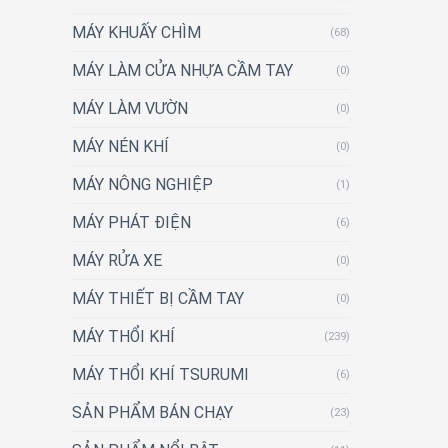
MÁY KHUẤY CHÌM
(68)
MÁY LÀM CỬA NHỰA CẦM TAY
(0)
MÁY LÀM VƯỜN
(0)
MÁY NÉN KHÍ
(0)
MÁY NÔNG NGHIỆP
(1)
MÁY PHÁT ĐIỆN
(6)
MÁY RỬA XE
(0)
MÁY THIẾT BỊ CẦM TAY
(0)
MÁY THỔI KHÍ
(239)
MÁY THỔI KHÍ TSURUMI
(6)
SẢN PHẨM BÁN CHẠY
(23)