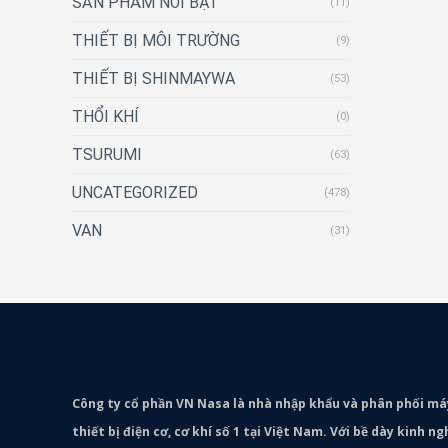
SẢN PHẨM NỔI BẬT
(11)
THIẾT BỊ MÔI TRƯỜNG
(9)
THIẾT BỊ SHINMAYWA
(53)
THỔI KHÍ
(0)
TSURUMI
(63)
UNCATEGORIZED
(478)
VAN
(31)
Công ty cổ phần VN Nasa là nhà nhập khẩu và phân phối m
thiết bị điện cơ, cơ khí số 1 tại Việt Nam. Với bề dày kinh 