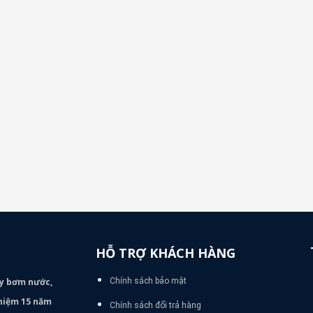
HỖ TRỢ KHÁCH HÀNG
áy bơm
nước,
Chính sách bảo mật
nghiệm 15 năm
Chính sách đổi trả hàng