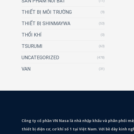
SẢN PHẨM NỔI BẬT
(11)
THIẾT BỊ MÔI TRƯỜNG
(9)
THIẾT BỊ SHINMAYWA
(53)
THỔI KHÍ
(0)
TSURUMI
(63)
UNCATEGORIZED
(478)
VAN
(31)
Công ty cổ phần VN Nasa là nhà nhập khẩu và phân phối m
thiết bị điện cơ, cơ khí số 1 tại Việt Nam. Với bề dày kinh 