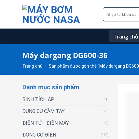
Skip
Tìm
to
kiếm:
content
Trang chủ
Máy dargang DG600-36
Trang chủ
/
Sản phẩm được gắn thẻ “Máy dargang DG600
Danh mục sản phẩm
BÌNH TÍCH ÁP
(41)
DỤNG CỤ CẦM TAY
(25)
ĐIỆN TỬ - ĐIỆN MÁY
(2)
ĐỘNG CƠ ĐIỆN
(469)