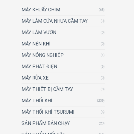
MÁY KHUẤY CHÌM
(68)
MÁY LÀM CỬA NHỰA CẦM TAY
(0)
MÁY LÀM VƯỜN
(0)
MÁY NÉN KHÍ
(0)
MÁY NÔNG NGHIỆP
(1)
MÁY PHÁT ĐIỆN
(6)
MÁY RỬA XE
(0)
MÁY THIẾT BỊ CẦM TAY
(0)
MÁY THỔI KHÍ
(239)
MÁY THỔI KHÍ TSURUMI
(6)
SẢN PHẨM BÁN CHẠY
(23)