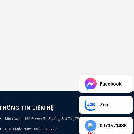
Facebook
Zalo
THÔNG TIN LIÊN HỆ
Miền Nam:
480 Đường 51, Phường Phú Tân, TP Bình Dương
0973571488
CSKH Miền Nam: 096 137 3787