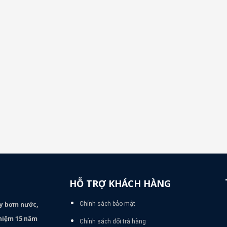
HỖ TRỢ KHÁCH HÀNG
áy bơm
nước,
Chính sách bảo mật
nghiệm 15 năm
Chính sách đổi trả hàng