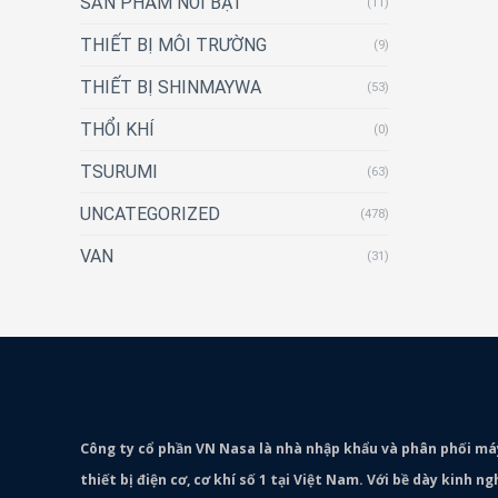
SẢN PHẨM NỔI BẬT
(11)
THIẾT BỊ MÔI TRƯỜNG
(9)
THIẾT BỊ SHINMAYWA
(53)
THỔI KHÍ
(0)
TSURUMI
(63)
UNCATEGORIZED
(478)
VAN
(31)
Công ty cổ phần VN Nasa là nhà nhập khẩu và phân phối m
thiết bị điện cơ, cơ khí số 1 tại Việt Nam. Với bề dày kinh 