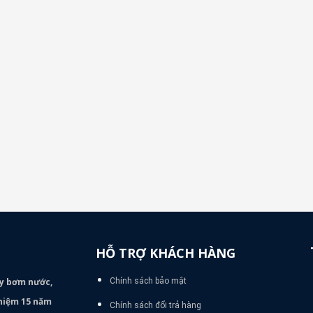
HỖ TRỢ KHÁCH HÀNG
áy bơm
nước,
Chính sách bảo mật
nghiệm 15 năm
Chính sách đổi trả hàng