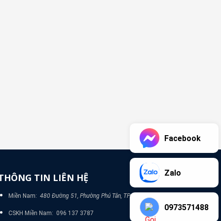
Facebook
Zalo
THÔNG TIN LIÊN HỆ
Miền Nam:
480 Đường 51, Phường Phú Tân, TP Bình Dương
0973571488
CSKH Miền Nam: 096 137 3787