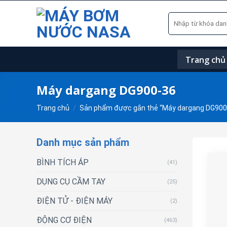
Skip
Tìm
to
kiếm:
content
Trang chủ
Máy dargang DG900-36
Trang chủ
/
Sản phẩm được gắn thẻ “Máy dargang DG900
Danh mục sản phẩm
BÌNH TÍCH ÁP
(41)
DỤNG CỤ CẦM TAY
(25)
ĐIỆN TỬ - ĐIỆN MÁY
(2)
ĐỘNG CƠ ĐIỆN
(463)