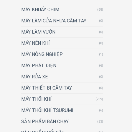
MÁY KHUẤY CHÌM
(68)
MÁY LÀM CỬA NHỰA CẦM TAY
(0)
MÁY LÀM VƯỜN
(0)
MÁY NÉN KHÍ
(0)
MÁY NÔNG NGHIỆP
(1)
MÁY PHÁT ĐIỆN
(6)
MÁY RỬA XE
(0)
MÁY THIẾT BỊ CẦM TAY
(0)
MÁY THỔI KHÍ
(239)
MÁY THỔI KHÍ TSURUMI
(6)
SẢN PHẨM BÁN CHẠY
(23)