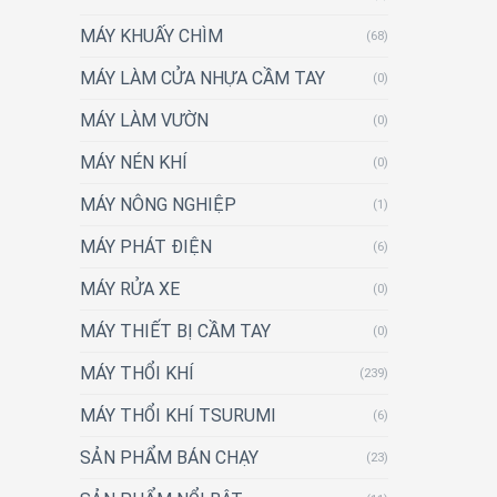
MÁY KHUẤY CHÌM
(68)
MÁY LÀM CỬA NHỰA CẦM TAY
(0)
MÁY LÀM VƯỜN
(0)
MÁY NÉN KHÍ
(0)
MÁY NÔNG NGHIỆP
(1)
MÁY PHÁT ĐIỆN
(6)
MÁY RỬA XE
(0)
MÁY THIẾT BỊ CẦM TAY
(0)
MÁY THỔI KHÍ
(239)
MÁY THỔI KHÍ TSURUMI
(6)
SẢN PHẨM BÁN CHẠY
(23)