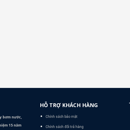
HỖ TRỢ KHÁCH HÀNG
áy bơm
nước,
Chính sách bảo mật
nghiệm 15 năm
Chính sách đổi trả hàng