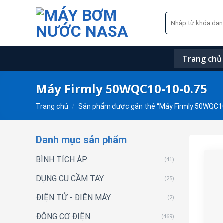
Skip
Tìm
to
kiếm:
content
Trang chủ
Máy Firmly 50WQC10-10-0.75
Trang chủ
/
Sản phẩm được gắn thẻ “Máy Firmly 50WQC10
Danh mục sản phẩm
BÌNH TÍCH ÁP
(41)
DỤNG CỤ CẦM TAY
(25)
ĐIỆN TỬ - ĐIỆN MÁY
(2)
ĐỘNG CƠ ĐIỆN
(469)