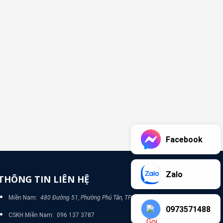
Facebook
Zalo
THÔNG TIN LIÊN HỆ
Miền Nam:
480 Đường 51, Phường Phú Tân, TP Bình Dương
0973571488
CSKH Miền Nam: 096 137 3787