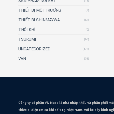
SẢN PHẨM NỔI BẬT
(11)
THIẾT BỊ MÔI TRƯỜNG
(9)
THIẾT BỊ SHINMAYWA
(53)
THỔI KHÍ
(0)
TSURUMI
(63)
UNCATEGORIZED
(478)
VAN
(31)
Công ty cổ phần VN Nasa là nhà nhập khẩu và phân phối m
thiết bị điện cơ, cơ khí số 1 tại Việt Nam. Với bề dày kinh 