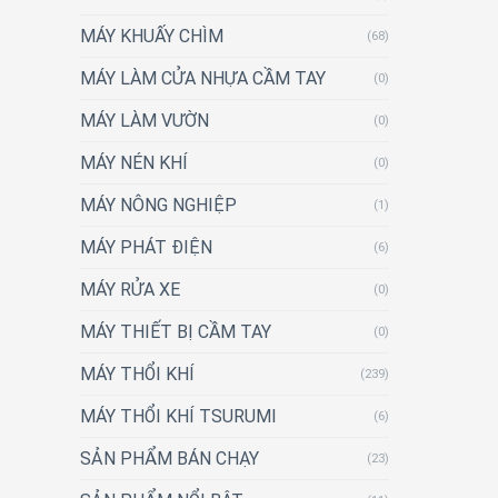
MÁY KHUẤY CHÌM
(68)
MÁY LÀM CỬA NHỰA CẦM TAY
(0)
MÁY LÀM VƯỜN
(0)
MÁY NÉN KHÍ
(0)
MÁY NÔNG NGHIỆP
(1)
MÁY PHÁT ĐIỆN
(6)
MÁY RỬA XE
(0)
MÁY THIẾT BỊ CẦM TAY
(0)
MÁY THỔI KHÍ
(239)
MÁY THỔI KHÍ TSURUMI
(6)
SẢN PHẨM BÁN CHẠY
(23)