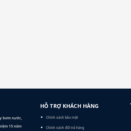
HỖ TRỢ KHÁCH HÀNG
áy bơm
nước,
Chính sách bảo mật
nghiệm 15 năm
Chính sách đổi trả hàng