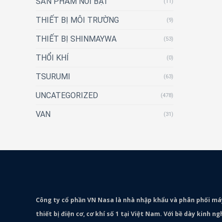
SẢN PHẨM NỔI BẬT
(11)
THIẾT BỊ MÔI TRƯỜNG
(9)
THIẾT BỊ SHINMAYWA
(53)
THỔI KHÍ
(0)
TSURUMI
(63)
UNCATEGORIZED
(478)
VAN
(31)
Công ty cổ phần VN Nasa là nhà nhập khẩu và phân phối m
thiết bị điện cơ, cơ khí số 1 tại Việt Nam. Với bề dày kinh 