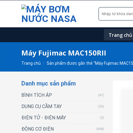
Skip
Tìm
to
kiếm:
content
Trang chủ
Máy Fujimac MAC150RII
Trang chủ
/
Sản phẩm được gắn thẻ “Máy Fujimac MAC15
Danh mục sản phẩm
BÌNH TÍCH ÁP
(41)
DỤNG CỤ CẦM TAY
(25)
ĐIỆN TỬ - ĐIỆN MÁY
(2)
ĐỘNG CƠ ĐIỆN
(458)