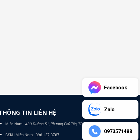
Facebook
Zalo
THÔNG TIN LIÊN HỆ
Miền Nam:
480 Đường 51, Phường Phú Tân, TP Bình Dương
0973571488
CSKH Miền Nam: 096 137 3787