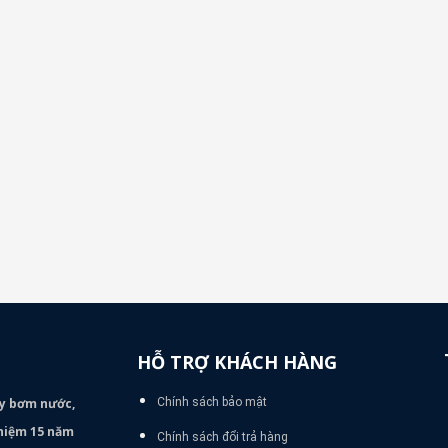
HỖ TRỢ KHÁCH HÀNG
áy bơm
nước,
Chính sách bảo mật
nghiệm 15 năm
Chính sách đổi trả hàng