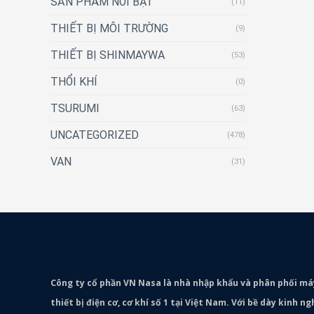
SẢN PHẨM NỔI BẬT
(11)
THIẾT BỊ MÔI TRƯỜNG
(9)
THIẾT BỊ SHINMAYWA
(53)
THỔI KHÍ
(0)
TSURUMI
(63)
UNCATEGORIZED
(478)
VAN
(31)
Công ty cổ phần VN Nasa là nhà nhập khẩu và phân phối m
thiết bị điện cơ, cơ khí số 1 tại Việt Nam. Với bề dày kinh 