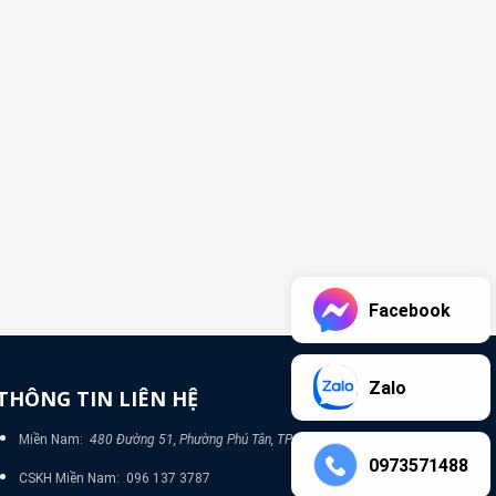
Facebook
Zalo
THÔNG TIN LIÊN HỆ
Miền Nam:
480 Đường 51, Phường Phú Tân, TP Bình Dương
0973571488
CSKH Miền Nam: 096 137 3787