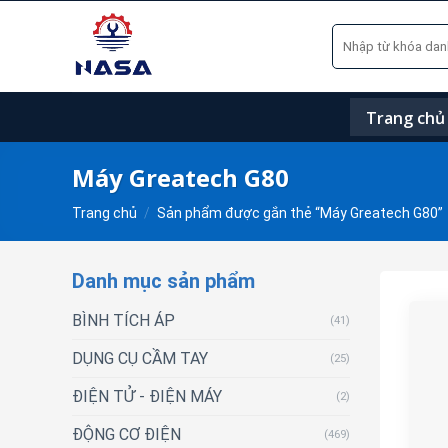
Skip
Tìm
to
kiếm:
content
Trang chủ
Máy Greatech G80
Trang chủ
/
Sản phẩm được gắn thẻ “Máy Greatech G80”
Danh mục sản phẩm
BÌNH TÍCH ÁP
(41)
DỤNG CỤ CẦM TAY
(25)
ĐIỆN TỬ - ĐIỆN MÁY
(2)
ĐỘNG CƠ ĐIỆN
(469)