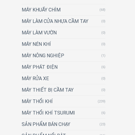
MÁY KHUẤY CHÌM
(68)
MÁY LÀM CỬA NHỰA CẦM TAY
(0)
MÁY LÀM VƯỜN
(0)
MÁY NÉN KHÍ
(0)
MÁY NÔNG NGHIỆP
(1)
MÁY PHÁT ĐIỆN
(6)
MÁY RỬA XE
(0)
MÁY THIẾT BỊ CẦM TAY
(0)
MÁY THỔI KHÍ
(239)
MÁY THỔI KHÍ TSURUMI
(6)
SẢN PHẨM BÁN CHẠY
(23)