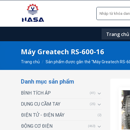
Skip
Tìm
to
kiếm:
content
Trang chủ
Máy Greatech RS-600-16
Trang chủ
/
Sản phẩm được gắn thẻ “Máy Greatech RS-6
Danh mục sản phẩm
BÌNH TÍCH ÁP
(41)
DỤNG CỤ CẦM TAY
(25)
ĐIỆN TỬ - ĐIỆN MÁY
(2)
ĐỘNG CƠ ĐIỆN
(463)