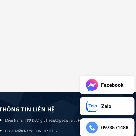
Facebook
Zalo
THÔNG TIN LIÊN HỆ
Miền Nam:
480 Đường 51, Phường Phú Tân, TP Bình Dương
0973571488
CSKH Miền Nam: 096 137 3787