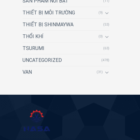
SẢN PHẨM NỔI BẬT
(11)
THIẾT BỊ MÔI TRƯỜNG
(9)
THIẾT BỊ SHINMAYWA
(53)
THỔI KHÍ
(0)
TSURUMI
(63)
UNCATEGORIZED
(478)
VAN
(31)