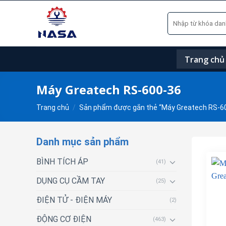
Skip
Tìm
to
kiếm:
content
Trang chủ
Máy Greatech RS-600-36
Trang chủ
/
Sản phẩm được gắn thẻ “Máy Greatech RS-6
Danh mục sản phẩm
BÌNH TÍCH ÁP
(41)
DỤNG CỤ CẦM TAY
(25)
ĐIỆN TỬ - ĐIỆN MÁY
(2)
ĐỘNG CƠ ĐIỆN
(463)