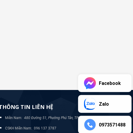
Facebook
Zalo
THÔNG TIN LIÊN HỆ
Miền Nam:
480 Đường 51, Phường Phú Tân, TP Bình Dương
0973571488
CSKH Miền Nam: 096 137 3787