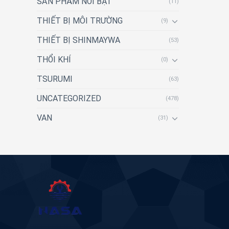
SẢN PHẨM NỔI BẬT
(11)
THIẾT BỊ MÔI TRƯỜNG
(9)
THIẾT BỊ SHINMAYWA
(53)
THỔI KHÍ
(0)
TSURUMI
(63)
UNCATEGORIZED
(478)
VAN
(31)