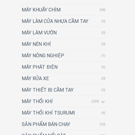
MÁY KHUẤY CHÌM
(68)
MÁY LÀM CỬA NHỰA CẦM TAY
(0)
MÁY LÀM VƯỜN
(0)
MÁY NÉN KHÍ
(0)
MÁY NÔNG NGHIỆP
(1)
MÁY PHÁT ĐIỆN
(6)
MÁY RỬA XE
(0)
MÁY THIẾT BỊ CẦM TAY
(0)
MÁY THỔI KHÍ
(239)
MÁY THỔI KHÍ TSURUMI
(6)
SẢN PHẨM BÁN CHẠY
(23)