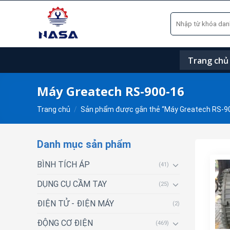
Skip
Tìm
to
kiếm:
content
Trang chủ
Máy Greatech RS-900-16
Trang chủ
/
Sản phẩm được gắn thẻ “Máy Greatech RS-9
Danh mục sản phẩm
BÌNH TÍCH ÁP
(41)
DỤNG CỤ CẦM TAY
(25)
ĐIỆN TỬ - ĐIỆN MÁY
(2)
ĐỘNG CƠ ĐIỆN
(469)