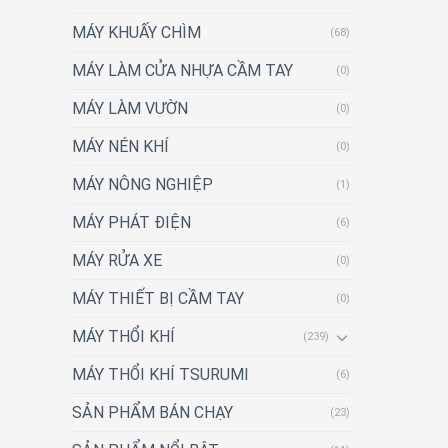
MÁY KHUẤY CHÌM
(68)
MÁY LÀM CỬA NHỰA CẦM TAY
(0)
MÁY LÀM VƯỜN
(0)
MÁY NÉN KHÍ
(0)
MÁY NÔNG NGHIỆP
(1)
MÁY PHÁT ĐIỆN
(6)
MÁY RỬA XE
(0)
MÁY THIẾT BỊ CẦM TAY
(0)
MÁY THỔI KHÍ
(239)
MÁY THỔI KHÍ TSURUMI
(6)
SẢN PHẨM BÁN CHẠY
(23)