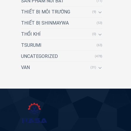
SẢN PHẨM NỔI BẬT
(11)
THIẾT BỊ MÔI TRƯỜNG
(9)
THIẾT BỊ SHINMAYWA
(53)
THỔI KHÍ
(0)
TSURUMI
(63)
UNCATEGORIZED
(478)
VAN
(31)