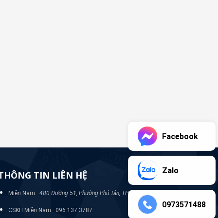
Facebook
Zalo
THÔNG TIN LIÊN HỆ
Miền Nam:
480 Đường 51, Phường Phú Tân, TP Bình Dương
0973571488
CSKH Miền Nam: 096 137 3787