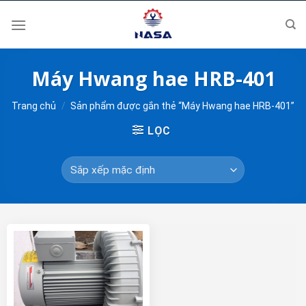
Skip
to
content
Máy Hwang hae HRB-401
Trang chủ
/
Sản phẩm được gắn thẻ “Máy Hwang hae HRB-401”
LỌC