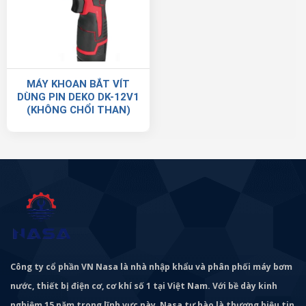
MÁY KHOAN BẮT VÍT
DÙNG PIN DEKO DK-12V1
(KHÔNG CHỔI THAN)
Công ty cổ phần VN Nasa là nhà nhập khẩu và phân phối máy bơm
nước, thiết bị điện cơ, cơ khí số 1 tại Việt Nam. Với bề dày kinh
nghiệm 15 năm trong lĩnh vực này, Nasa tự hào là thương hiệu tin