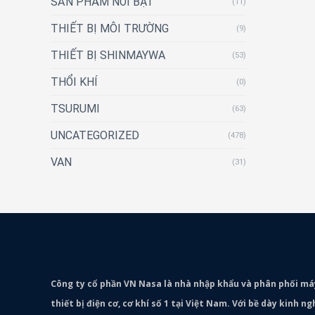
SẢN PHẨM NỔI BẬT
(11)
THIẾT BỊ MÔI TRƯỜNG
(9)
THIẾT BỊ SHINMAYWA
(53)
THỔI KHÍ
(0)
TSURUMI
(63)
UNCATEGORIZED
(478)
VAN
(31)
Công ty cổ phần VN Nasa là nhà nhập khẩu và phân phối m
thiết bị điện cơ, cơ khí số 1 tại Việt Nam. Với bề dày kinh 