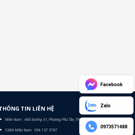
Facebook
Zalo
THÔNG TIN LIÊN HỆ
Miền Nam:
480 Đường 51, Phường Phú Tân, TP Bình Dương
0973571488
CSKH Miền Nam: 096 137 3787