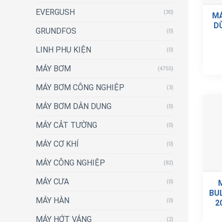
EVERGUSH
(30)
MÁ
D
GRUNDFOS
(0)
LINH PHỤ KIỆN
(0)
MÁY BƠM
(4755)
MÁY BƠM CÔNG NGHIỆP
(3)
MÁY BƠM DÂN DỤNG
(0)
MÁY CẮT TƯỜNG
(0)
MÁY CƠ KHÍ
(0)
MÁY CÔNG NGHIỆP
(82)
MÁY CƯA
(0)
BU
MÁY HÀN
(0)
2
MÁY HỚT VÁNG
(2)