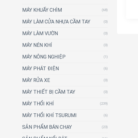
MÁY KHUẤY CHÌM
(68)
MÁY LÀM CỬA NHỰA CẦM TAY
(0)
MÁY LÀM VƯỜN
(0)
MÁY NÉN KHÍ
(0)
MÁY NÔNG NGHIỆP
(1)
MÁY PHÁT ĐIỆN
(6)
MÁY RỬA XE
(0)
MÁY THIẾT BỊ CẦM TAY
(0)
MÁY THỔI KHÍ
(239)
MÁY THỔI KHÍ TSURUMI
(6)
SẢN PHẨM BÁN CHẠY
(23)