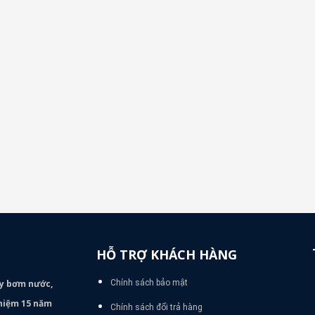
HỖ TRỢ KHÁCH HÀNG
áy bơm
nước,
Chính sách bảo mật
nghiệm 15 năm
Chính sách đổi trả hàng