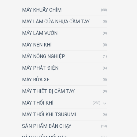
MÁY KHUẤY CHÌM
(68)
MÁY LÀM CỬA NHỰA CẦM TAY
(0)
MÁY LÀM VƯỜN
(0)
MÁY NÉN KHÍ
(0)
MÁY NÔNG NGHIỆP
(1)
MÁY PHÁT ĐIỆN
(6)
MÁY RỬA XE
(0)
MÁY THIẾT BỊ CẦM TAY
(0)
MÁY THỔI KHÍ
(239)
MÁY THỔI KHÍ TSURUMI
(6)
SẢN PHẨM BÁN CHẠY
(23)