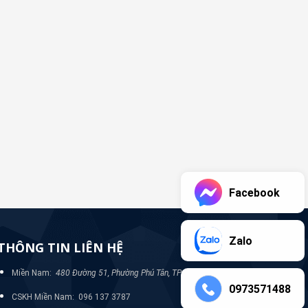
Facebook
Zalo
THÔNG TIN LIÊN HỆ
Miền Nam:
480 Đường 51, Phường Phú Tân, TP Bình Dương
0973571488
CSKH Miền Nam: 096 137 3787