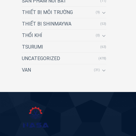
SẢN PHẨM NỔI BẬT
(11)
THIẾT BỊ MÔI TRƯỜNG
(9)
THIẾT BỊ SHINMAYWA
(53)
THỔI KHÍ
(0)
TSURUMI
(63)
UNCATEGORIZED
(478)
VAN
(31)