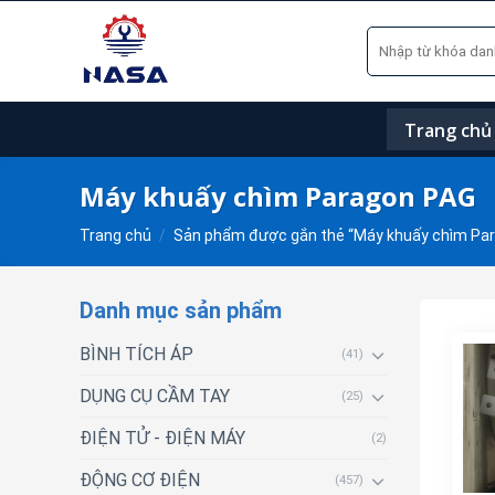
Skip
Tìm
to
kiếm:
content
Trang chủ
Máy khuấy chìm Paragon PAG
Trang chủ
/
Sản phẩm được gắn thẻ “Máy khuấy chìm Pa
Danh mục sản phẩm
BÌNH TÍCH ÁP
(41)
DỤNG CỤ CẦM TAY
(25)
ĐIỆN TỬ - ĐIỆN MÁY
(2)
ĐỘNG CƠ ĐIỆN
(457)