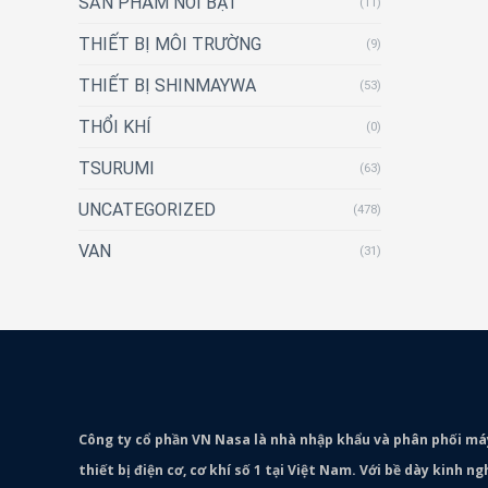
SẢN PHẨM NỔI BẬT
(11)
THIẾT BỊ MÔI TRƯỜNG
(9)
THIẾT BỊ SHINMAYWA
(53)
THỔI KHÍ
(0)
TSURUMI
(63)
UNCATEGORIZED
(478)
VAN
(31)
Công ty cổ phần VN Nasa là nhà nhập khẩu và phân phối m
thiết bị điện cơ, cơ khí số 1 tại Việt Nam. Với bề dày kinh 