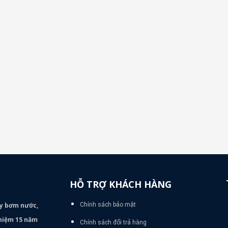
HỖ TRỢ KHÁCH HÀNG
áy bơm
nước,
Chính sách bảo mật
nghiệm 15 năm
Chính sách đổi trả hàng