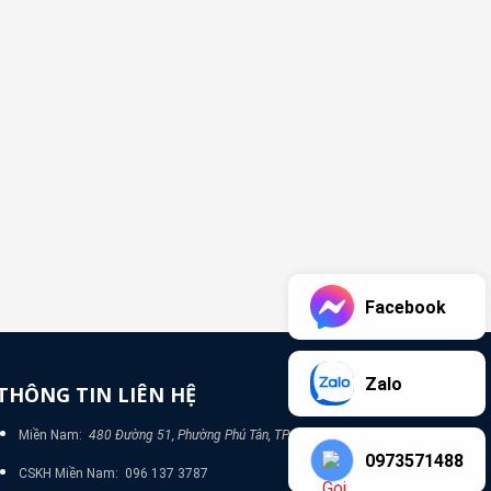
Facebook
Zalo
THÔNG TIN LIÊN HỆ
Miền Nam:
480 Đường 51, Phường Phú Tân, TP Bình Dương
0973571488
CSKH Miền Nam: 096 137 3787