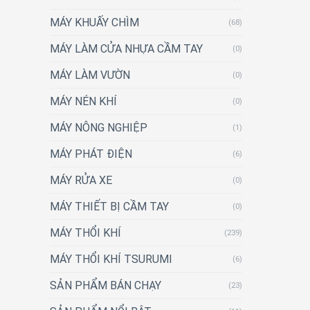
MÁY KHUẤY CHÌM
(68)
MÁY LÀM CỬA NHỰA CẦM TAY
(0)
MÁY LÀM VƯỜN
(0)
MÁY NÉN KHÍ
(0)
MÁY NÔNG NGHIỆP
(1)
MÁY PHÁT ĐIỆN
(6)
MÁY RỬA XE
(0)
MÁY THIẾT BỊ CẦM TAY
(0)
MÁY THỔI KHÍ
(239)
MÁY THỔI KHÍ TSURUMI
(6)
SẢN PHẨM BÁN CHẠY
(23)