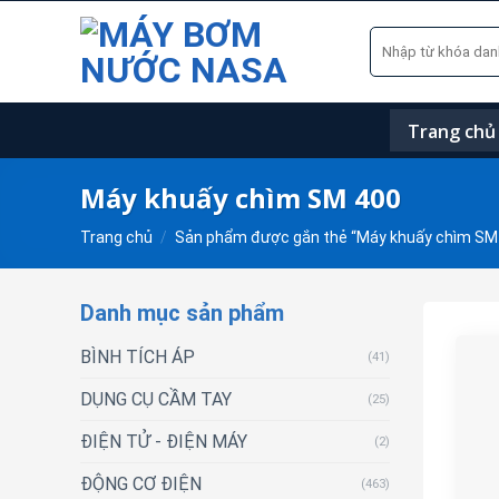
Skip
Tìm
to
kiếm:
content
Trang chủ
Máy khuấy chìm SM 400
Trang chủ
/
Sản phẩm được gắn thẻ “Máy khuấy chìm SM
Danh mục sản phẩm
BÌNH TÍCH ÁP
(41)
DỤNG CỤ CẦM TAY
(25)
ĐIỆN TỬ - ĐIỆN MÁY
(2)
ĐỘNG CƠ ĐIỆN
(463)