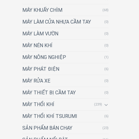
MÁY KHUẤY CHÌM
(68)
MÁY LÀM CỬA NHỰA CẦM TAY
(0)
MÁY LÀM VƯỜN
(0)
MÁY NÉN KHÍ
(0)
MÁY NÔNG NGHIỆP
(1)
MÁY PHÁT ĐIỆN
(6)
MÁY RỬA XE
(0)
MÁY THIẾT BỊ CẦM TAY
(0)
MÁY THỔI KHÍ
(239)
MÁY THỔI KHÍ TSURUMI
(6)
SẢN PHẨM BÁN CHẠY
(23)