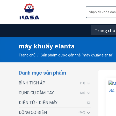
Skip
Tìm
to
kiếm:
content
Trang chủ
máy khuấy elanta
Trang chủ
/
Sản phẩm được gắn thẻ “máy khuấy elanta”
Danh mục sản phẩm
BÌNH TÍCH ÁP
(41)
DỤNG CỤ CẦM TAY
(25)
ĐIỆN TỬ - ĐIỆN MÁY
(2)
ĐỘNG CƠ ĐIỆN
(463)