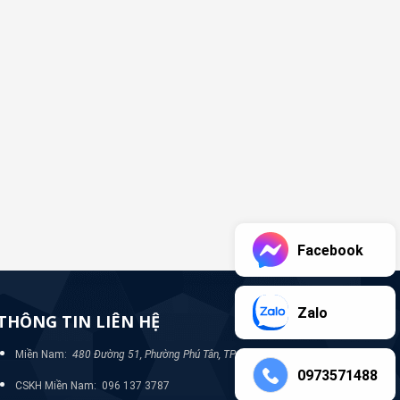
Facebook
Zalo
THÔNG TIN LIÊN HỆ
Miền Nam:
480 Đường 51, Phường Phú Tân, TP Bình Dương
0973571488
CSKH Miền Nam: 096 137 3787