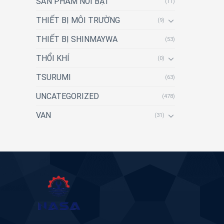
SẢN PHẨM NỔI BẬT
(11)
THIẾT BỊ MÔI TRƯỜNG
(9)
THIẾT BỊ SHINMAYWA
(53)
THỔI KHÍ
(0)
TSURUMI
(63)
UNCATEGORIZED
(478)
VAN
(31)