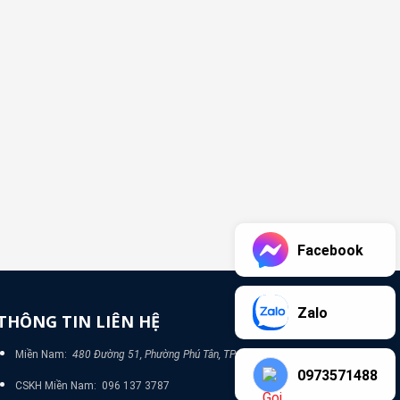
Facebook
Zalo
THÔNG TIN LIÊN HỆ
Miền Nam:
480 Đường 51, Phường Phú Tân, TP Bình Dương
0973571488
CSKH Miền Nam: 096 137 3787