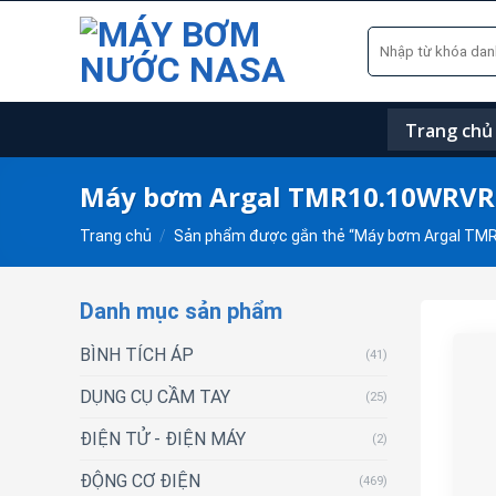
Skip
Tìm
to
kiếm:
content
Trang chủ
Máy bơm Argal TMR10.10WRV
Trang chủ
/
Sản phẩm được gắn thẻ “Máy bơm Argal T
Danh mục sản phẩm
BÌNH TÍCH ÁP
(41)
DỤNG CỤ CẦM TAY
(25)
ĐIỆN TỬ - ĐIỆN MÁY
(2)
ĐỘNG CƠ ĐIỆN
(469)