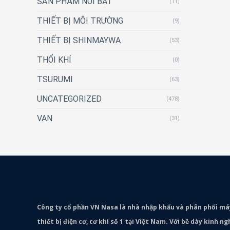
SẢN PHẨM NỔI BẬT
(11)
THIẾT BỊ MÔI TRƯỜNG
(9)
THIẾT BỊ SHINMAYWA
(53)
THỔI KHÍ
(0)
TSURUMI
(63)
UNCATEGORIZED
(478)
VAN
(31)
Công ty cổ phần VN Nasa là nhà nhập khẩu và phân phối m
thiết bị điện cơ, cơ khí số 1 tại Việt Nam. Với bề dày kinh 