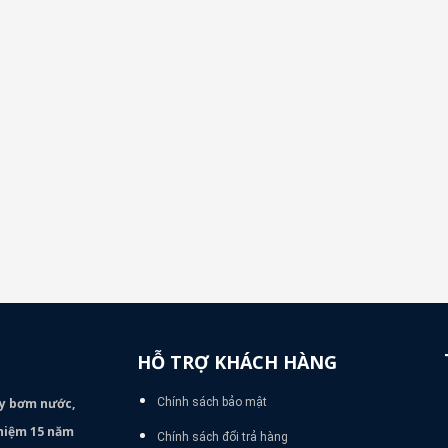
HỖ TRỢ KHÁCH HÀNG
áy bơm
nước,
Chính sách bảo mật
nghiệm 15 năm
Chính sách đổi trả hàng