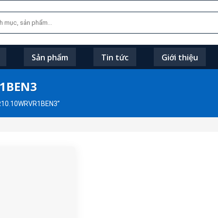
Sản phẩm
Tin tức
Giới thiệu
R1BEN3
MR10.10WRVR1BEN3”