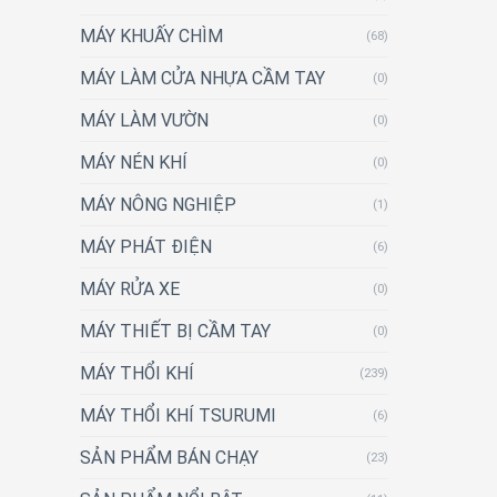
MÁY KHUẤY CHÌM
(68)
MÁY LÀM CỬA NHỰA CẦM TAY
(0)
MÁY LÀM VƯỜN
(0)
MÁY NÉN KHÍ
(0)
MÁY NÔNG NGHIỆP
(1)
MÁY PHÁT ĐIỆN
(6)
MÁY RỬA XE
(0)
MÁY THIẾT BỊ CẦM TAY
(0)
MÁY THỔI KHÍ
(239)
MÁY THỔI KHÍ TSURUMI
(6)
SẢN PHẨM BÁN CHẠY
(23)