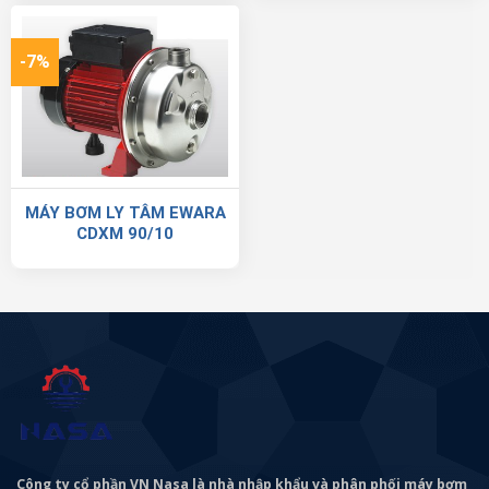
-7%
MÁY BƠM LY TÂM EWARA
CDXM 90/10
Công ty cổ phần VN Nasa là nhà nhập khẩu và phân phối máy bơm