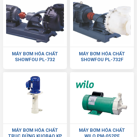
MÁY BƠM HÓA CHẤT
MÁY BƠM HÓA CHẤT
SHOWFOU PL-732
SHOWFOU PL-732F
MÁY BƠM HÓA CHẤT
MÁY BƠM HÓA CHẤT
TRỤC ĐỨNG KUOBAO KP
WILO PM-052PE