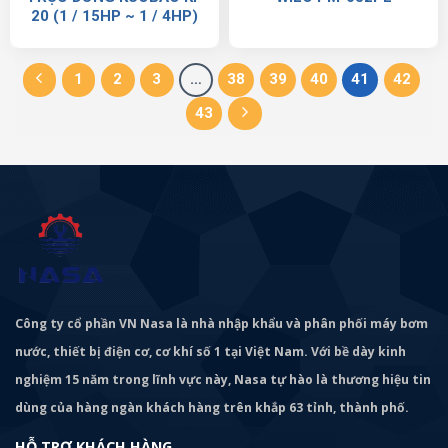
20 (1 / 15HP ~ 1 / 4HP)
1
2
3
…
38
39
40
41
42
43
Công ty cổ phần VN Nasa là nhà nhập khẩu và phân phối máy bơm
nước, thiết bị điện cơ, cơ khí số 1 tại Việt Nam. Với bề dày kinh
nghiệm 15 năm trong lĩnh vực này, Nasa tự hào là thương hiệu tin
dùng của hàng ngàn khách hàng trên khắp 63 tỉnh, thành phố.
HỖ TRỢ KHÁCH HÀNG