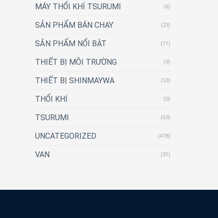
MÁY THỔI KHÍ TSURUMI
(6)
SẢN PHẨM BÁN CHẠY
(23)
SẢN PHẨM NỔI BẬT
(11)
THIẾT BỊ MÔI TRƯỜNG
(9)
THIẾT BỊ SHINMAYWA
(53)
THỔI KHÍ
(0)
TSURUMI
(63)
UNCATEGORIZED
(478)
VAN
(31)